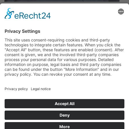
Peter Kolbe
QUALITY MANAGER
Email:
kolbe@walter-bornmann.de
Tel: +49 (2333) 68943 - 26