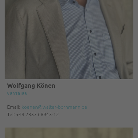
Wolfgang Könen
VERTRIEB
Email:
koenen@walter-bornmann.de
Tel: +49 2333 68943-12